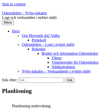
Skip to content
Odengården – Nybo-lokalen
Logi och verksamhet i nykter miljö
Menu
Hem
Om Movendi 442 Valbo
Protokoll
Odengården – Logi i nykter miljö
Bokning
Regler och information Odengården
Filmer
Vistelseregler för Odengården
Städinstruktion
Nybo-lokalen – Verksamheter i nykter miljö
Sök efter:
Planlösning
Planlösning nedervåning