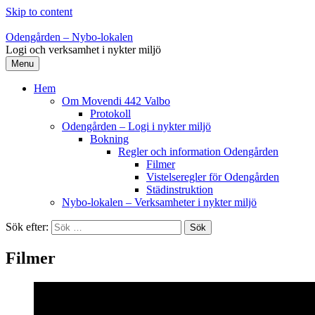
Skip to content
Odengården – Nybo-lokalen
Logi och verksamhet i nykter miljö
Menu
Hem
Om Movendi 442 Valbo
Protokoll
Odengården – Logi i nykter miljö
Bokning
Regler och information Odengården
Filmer
Vistelseregler för Odengården
Städinstruktion
Nybo-lokalen – Verksamheter i nykter miljö
Sök efter:
Filmer