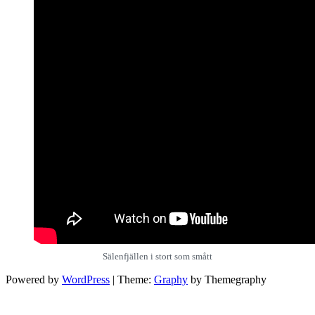
Sälenfjällen i stort som smått
Powered by
WordPress
|
Theme:
Graphy
by Themegraphy