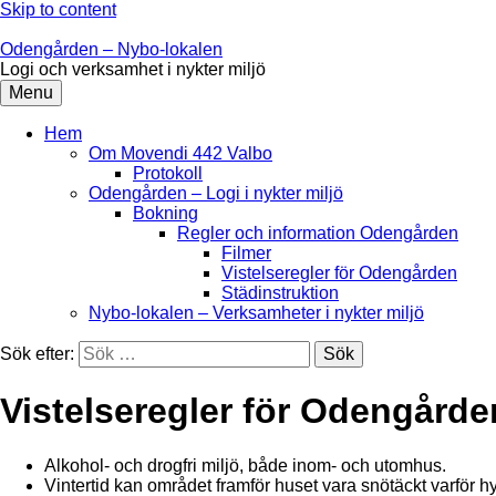
Skip to content
Odengården – Nybo-lokalen
Logi och verksamhet i nykter miljö
Menu
Hem
Om Movendi 442 Valbo
Protokoll
Odengården – Logi i nykter miljö
Bokning
Regler och information Odengården
Filmer
Vistelseregler för Odengården
Städinstruktion
Nybo-lokalen – Verksamheter i nykter miljö
Sök efter:
Vistelseregler för Odengårde
Alkohol- och drogfri miljö, både inom- och utomhus.
Vintertid kan området framför huset vara snötäckt varför 