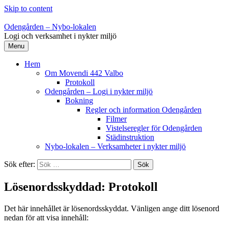
Skip to content
Odengården – Nybo-lokalen
Logi och verksamhet i nykter miljö
Menu
Hem
Om Movendi 442 Valbo
Protokoll
Odengården – Logi i nykter miljö
Bokning
Regler och information Odengården
Filmer
Vistelseregler för Odengården
Städinstruktion
Nybo-lokalen – Verksamheter i nykter miljö
Sök efter:
Lösenordsskyddad: Protokoll
Det här innehållet är lösenordsskyddat. Vänligen ange ditt lösenord
nedan för att visa innehåll: